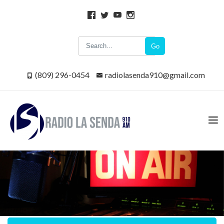
Go
(809) 296-0454
radiolasenda910@gmail.com